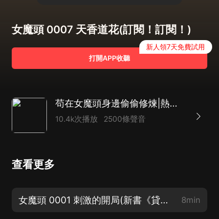
女魔頭 0007 天香道花(訂閱！訂閱！)
新人領7天免費試用
打開APP收聽
苟在女魔頭身邊偷偷修煉|熱血爽文|玄幻修仙|爆笑穿越|腦洞系統|多人有聲劇
10.4k次播放
2500條聲音
查看更多
女魔頭 0001 刺激的開局(新書《貸款武聖》上架啦！)
8min