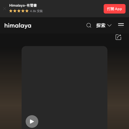
Himalaya-有聲書
打開 App
4.8k 安裝
探索