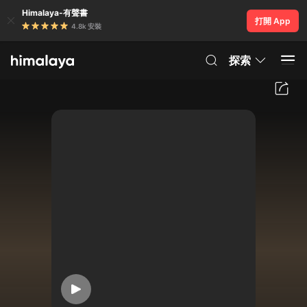
Himalaya-有聲書
打開 App
4.8k 安裝
探索