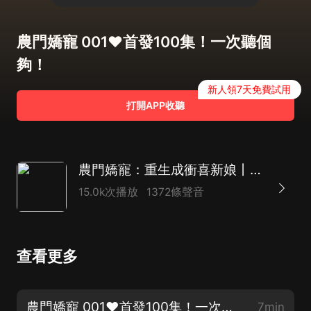
農門嬌寵 001❤️首發100集！一次聽個
夠！
新人領7天免費試用
打開APP收聽
農門嬌寵：重生成衝喜新娘丨農女致富丨種田丨女商丨穿越丨AI多播
15.0k次播放
1372條聲音
查看更多
農門嬌寵 001❤️首發100集！一次聽個夠！
7min