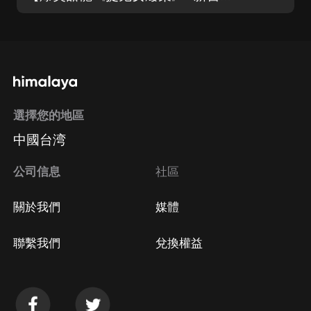
選擇您的地區
中國台湾
公司信息
社區
關於我們
媒體
聯繫我們
兌換權益