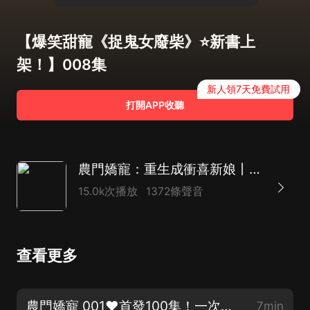
【爆笑甜寵《捉鬼女廢柴》⭐新書上
架！】008集
新人領7天免費試用
打開APP收聽
農門嬌寵：重生成衝喜新娘丨農女致富丨種田丨女商丨穿越丨AI多播
15.0k次播放
1372條聲音
查看更多
農門嬌寵 001❤️首發100集！一次聽個夠！
7min