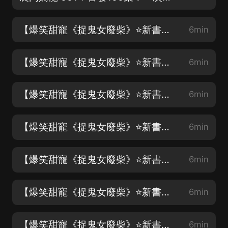
【爆笑甜寵《捉鬼女廢柴》⭐新書上架！】 002❤️專輯詳情頁有超多福利喲~！
6min
【爆笑甜寵《捉鬼女廢柴》⭐新書上架！】003❤️每日五點準時10更
6min
【爆笑甜寵《捉鬼女廢柴》⭐新書上架！】004❤️評論區有紅包抽獎哦~！
6min
【爆笑甜寵《捉鬼女廢柴》⭐新書上架！】 005❤️訂閱才可以及時看到更新哦~!
6min
【爆笑甜寵《捉鬼女廢柴》⭐新書上架！】 006❤️記得關注訂閱滿星好評喲~!
6min
【爆笑甜寵《捉鬼女廢柴》⭐新書上架！】007集
6min
【爆笑甜寵《捉鬼女廢柴》⭐新書上架！】008集
6min