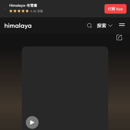
Himalaya-有聲書
打開 App
4.8k 安裝
探索