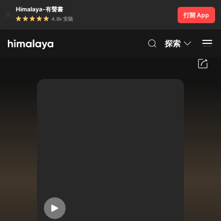
Himalaya-有聲書
打開 App
4.8k 安裝
探索