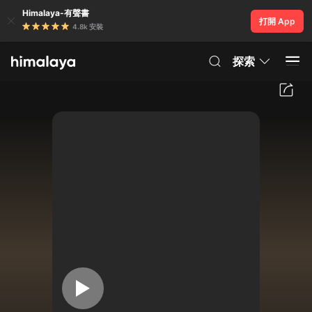
Himalaya-有聲書
打開 App
4.8k 安裝
探索