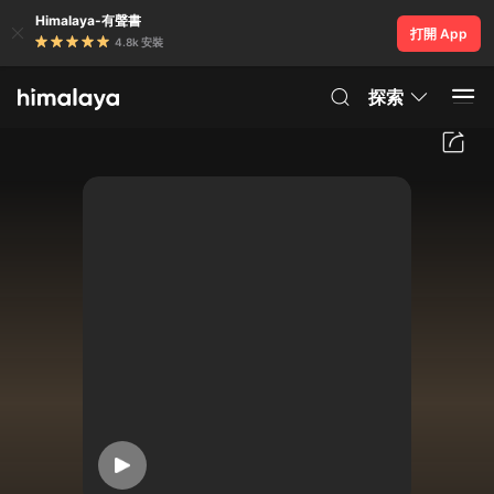
Himalaya-有聲書
打開 App
4.8k 安裝
探索