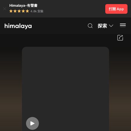
Himalaya-有聲書
打開 App
4.8k 安裝
探索