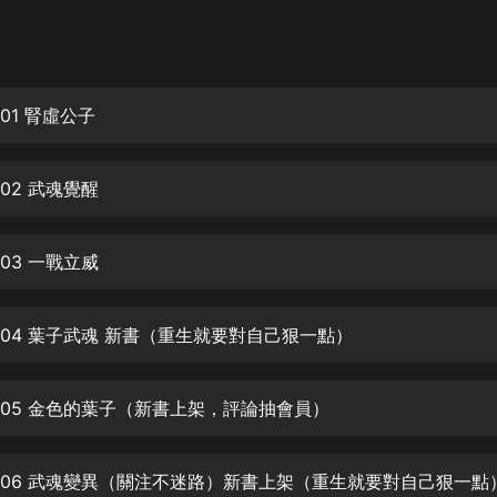
灰姑娘音樂
郭德綱於謙相聲全集
德雲社郭德綱相聲VIP
01 腎虛公子
安全警長啦咘啦哆·假期篇|新篇章加
更|寶寶巴士故事
02 武魂覺醒
寶寶巴士
凡人修仙傳|楊洋主演影視原著|薑廣
濤配音多播版本
03 一戰立威
光合積木
004 葉子武魂 新書（重生就要對自己狠一點）
摸金天師【第一季】（紫襟演播）
有聲的紫襟
005 金色的葉子（新書上架，評論抽會員）
無敵六皇子|爆笑穿越|無敵流皇子|安
燃領銜有聲小說
安燃
006 武魂變異（關注不迷路）新書上架（重生就要對自己狠一點