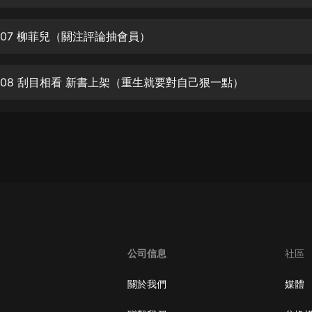
生命科學篇1-2·猴子警長科學探案記|
寶寶巴士科普
寶寶巴士
007 柳菲兒（關注評論抽會員）
【新民間劇場】我的老千江湖｜ 有聲
的紫襟｜ 魔幻千手
008 刮目相看 新書上架（重生就要對自己狠一點）
有聲的紫襟
《夜色鋼琴曲》
夜色鋼琴曲趙海洋
太荒吞天訣丨熱血玄幻丨紫襟領銜有
聲劇
有聲的紫襟
嫡女貴嫁 | 一刀蘇蘇團隊制作 | 古言
宮鬥重生爽文 多人有聲劇
公司信息
社區
一刀蘇蘇
中國大案紀實 | 每日一驚案！真實案
關於我們
媒體
件恐怖刑偵尚文
大舌頭尚文