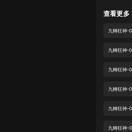
懸疑
查看更多
科幻
九轉狂神-0
好書精講
外語
九轉狂神-0
耽美
認知思維
九轉狂神-0
人文
音樂
九轉狂神-
粵語
九轉狂神-
頭條
娛樂
九轉狂神-