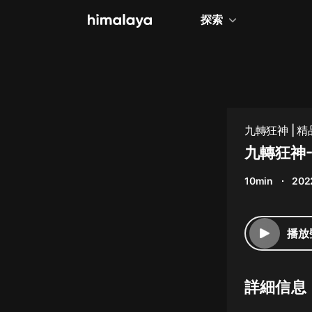
探索
全部
小說
個人成長
九轉狂神 | 
相聲評書
九轉狂神
兒童
10min
202
歷史
情感治愈
播放
健康養生
商業財經
詳細信息
廣播劇