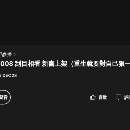
最佳女婿｜都市異能多人有聲劇｜一
種侃侃｜有聲小說
一種侃侃
米小圈上學記:一二三年級 | 暢銷出版
精品多播
物
-008 刮目相看 新書上架（重生就要對自己狠
米小圈
2 DEC 28
破壞者聯盟篇1-4季·猴子警長科學探
案記|寶寶巴士
寶寶巴士
聲音
喜歡
評
大奉打更人丨頭陀淵領銜多人有聲
劇|暢聽全集|王鶴棣、田曦薇主演影
視劇原著|賣報小郎君
頭陀淵講故事
總有這樣的歌只想一個人聽