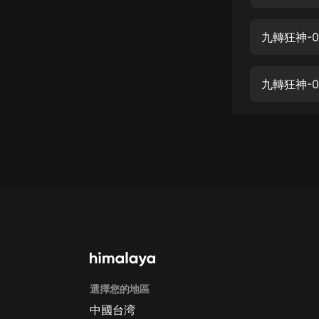
經典名著
人物傳記
九轉狂神-
電影
生活
九轉狂神-
英語
日語
課程
少兒教育
二次元
教育培訓
IT科技
選擇您的地區
汽車
中國台湾