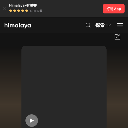
Himalaya-有聲書
打開 App
4.8k 安裝
探索