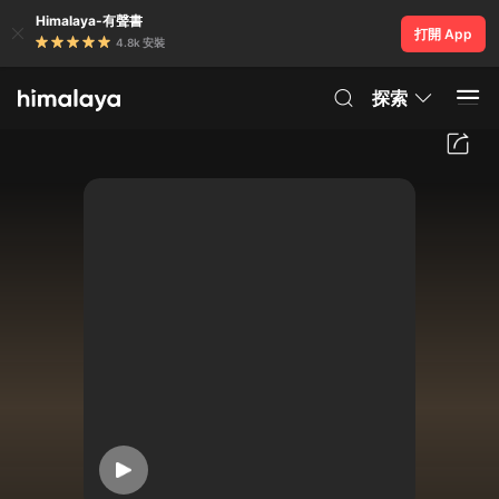
Himalaya-有聲書
打開 App
4.8k 安裝
探索