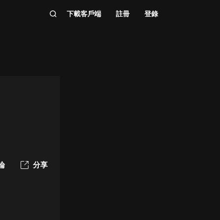
下載客戶端
註冊
登錄
論
分享