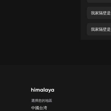
經典名著
人物傳記
我家隔壁是女
電影
生活
我家隔壁是
英語
日語
課程
少兒教育
二次元
教育培訓
IT科技
選擇您的地區
汽車
中國台湾