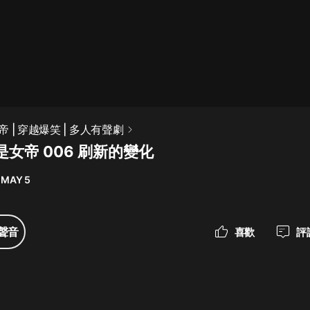
最佳女婿｜都市異能多人有聲劇｜一
種侃侃｜有聲小說
一種侃侃
米小圈上學記:一二三年級 | 暢銷出版
 | 穿越爆笑 | 多人有聲劇
物
女帝 006 刷新的變化
米小圈
 MAY 5
破壞者聯盟篇1-4季·猴子警長科學探
案記|寶寶巴士
寶寶巴士
聲音
喜歡
評
大奉打更人丨頭陀淵領銜多人有聲
劇|暢聽全集|王鶴棣、田曦薇主演影
視劇原著|賣報小郎君
頭陀淵講故事
總有這樣的歌只想一個人聽