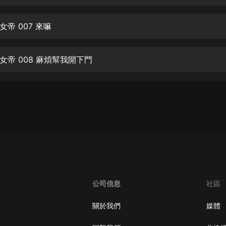
生命科學篇1-2·猴子警長科學探案記|
寶寶巴士科普
寶寶巴士
帝 007 來嘛
【新民間劇場】我的老千江湖｜ 有聲
的紫襟｜ 魔幻千手
女帝 008 麻煩幫我開下門
有聲的紫襟
《夜色鋼琴曲》
夜色鋼琴曲趙海洋
太荒吞天訣丨熱血玄幻丨紫襟領銜有
聲劇
有聲的紫襟
嫡女貴嫁 | 一刀蘇蘇團隊制作 | 古言
宮鬥重生爽文 多人有聲劇
公司信息
社區
一刀蘇蘇
中國大案紀實 | 每日一驚案！真實案
關於我們
媒體
件恐怖刑偵尚文
大舌頭尚文