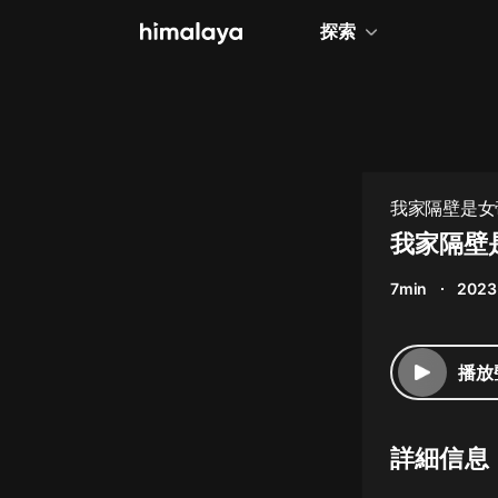
探索
全部
小說
個人成長
我家隔壁是女帝
相聲評書
我家隔壁是
兒童
7min
2023
歷史
情感治愈
播放
健康養生
商業財經
詳細信息
廣播劇