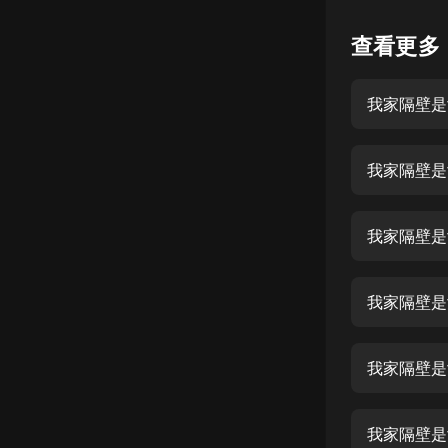
懸疑
查看更多
科幻
我家隔壁是
好書精講
外語
我家隔壁是女
耽美
認知思維
我家隔壁是
人文
音樂
我家隔壁是
粵語
我家隔壁是
頭條
娛樂
我家隔壁是