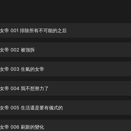
灰姑娘音樂
郭德綱於謙相聲全集
德雲社郭德綱相聲VIP
女帝 001 排除所有不可能的之后
安全警長啦咘啦哆·假期篇|新篇章加
更|寶寶巴士故事
帝 002 被強拆
寶寶巴士
凡人修仙傳|楊洋主演影視原著|薑廣
濤配音多播版本
女帝 003 生氣的女帝
光合積木
女帝 004 我不想努力了
摸金天師【第一季】（紫襟演播）
有聲的紫襟
女帝 005 生活還是要有儀式的
無敵六皇子|爆笑穿越|無敵流皇子|安
燃領銜有聲小說
安燃
女帝 006 刷新的變化