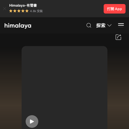
Himalaya-有聲書
打開 App
4.8k 安裝
探索