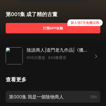
第001集 成了精的古董
新人領7天免費試用
打開APP收聽
陰詭商人|道門老九作品|《獵罪者》同款|陳強演播
606次播放
943條聲音
查看更多
第000集 我是一個陰物商人
36s