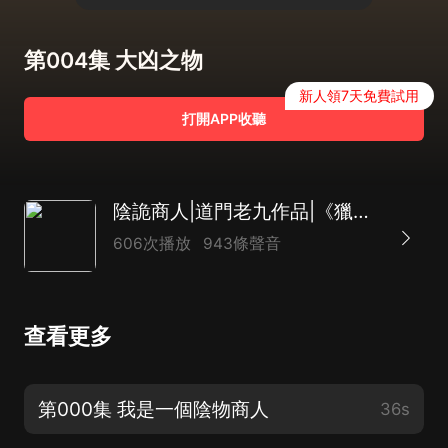
第004集 大凶之物
新人領7天免費試用
打開APP收聽
陰詭商人|道門老九作品|《獵罪者》同款|陳強演播
606次播放
943條聲音
查看更多
第000集 我是一個陰物商人
36s