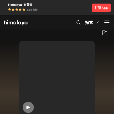
Himalaya-有聲書
打開 App
4.8k 安裝
探索