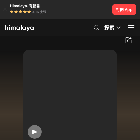
Himalaya-有聲書
打開 App
4.8k 安裝
探索