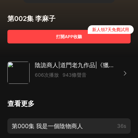
第002集 李麻子
新人領7天免費試用
打開APP收聽
陰詭商人|道門老九作品|《獵罪者》同款|陳強演播
606次播放
943條聲音
查看更多
第000集 我是一個陰物商人
36s