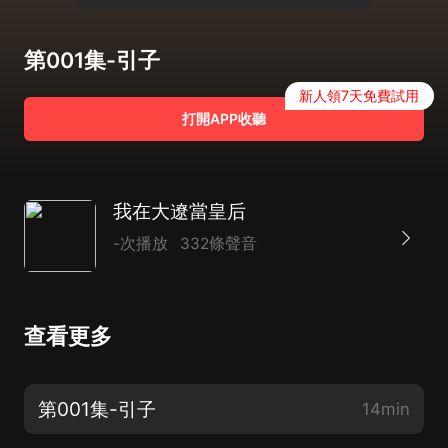
第001集-引子
新人領7天免費試用
打開APP收聽
我在大遼當皇后
-次播放
332條聲音
查看更多
第001集-引子
14min