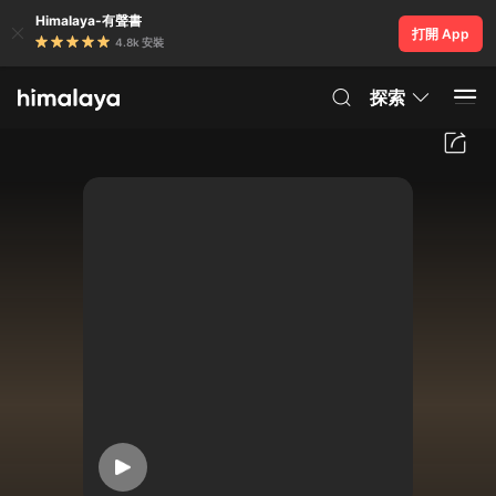
Himalaya-有聲書
打開 App
4.8k 安裝
探索