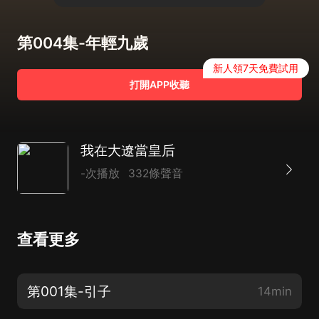
第004集-年輕九歲
新人領7天免費試用
打開APP收聽
我在大遼當皇后
-次播放
332條聲音
查看更多
第001集-引子
14min