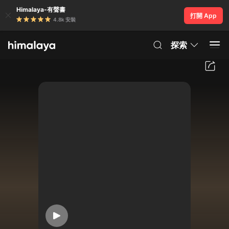
Himalaya-有聲書
打開 App
4.8k 安裝
探索