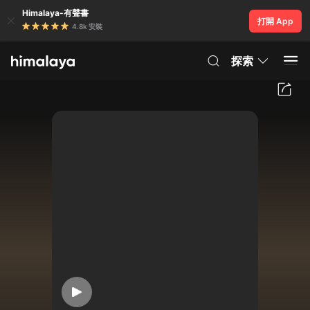
Himalaya-有聲書
打開 App
4.8k 安裝
探索