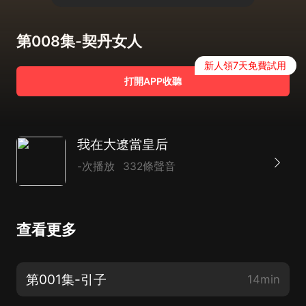
第008集-契丹女人
新人領7天免費試用
打開APP收聽
我在大遼當皇后
-次播放
332條聲音
查看更多
第001集-引子
14min