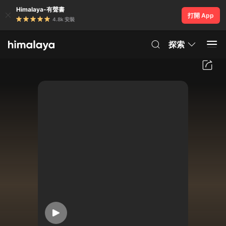
Himalaya-有聲書
打開 App
4.8k 安裝
探索