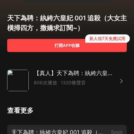
天下為聘：紈絝六皇妃 001 追殺（大女主
橫掃四方，撒嬌求訂閱~）
新人領7天免費試用
打開APP收聽
【真人】天下為聘：紈絝六皇妃|重生權謀|復仇虐渣|大女主|多人有聲劇
806次播放
1320條聲音
查看更多
天下為聘：紈絝六皇妃 001 追殺（大女主橫掃四方，撒嬌求訂閱~）
5min