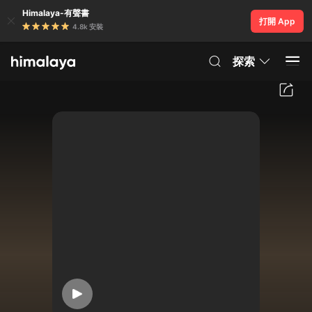
Himalaya-有聲書
打開 App
4.8k 安裝
探索