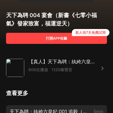
天下為聘 004 宴會（新書《七零小福
氣》發家致富，福運逆天）
新人領7天免費試用
打開APP收聽
【真人】天下為聘：紈絝六皇妃|重生權謀|復仇虐渣|大女主|多人有聲劇
806次播放
1320條聲音
查看更多
天下為聘：紈絝六皇妃 001 追殺（大女主橫掃四方，撒嬌求訂閱~）
5min