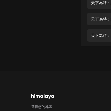
經典名著
天下為聘：
人物傳記
天下為聘：紈
電影
生活
天下為聘：
英語
日語
課程
少兒教育
二次元
教育培訓
IT科技
汽車
選擇您的地區