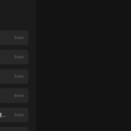
5min
5min
5min
6min
天下為聘：紈絝六皇妃 005 鞭識駙馬（新書《七零小福氣》發家致富，福運逆天）
5min