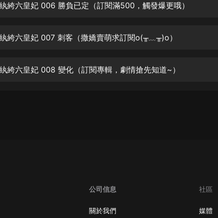
生命科學篇1-2·猴子警長科學探案記|
紈絝六皇妃 006 勝負已定（訂閱滿500，觸發爆更哦）
寶寶巴士科普
寶寶巴士
絝六皇妃 007 刺客（撒嬌賣萌求訂閱o(╥﹏╥)o）
【新民間劇場】我的老千江湖｜ 有聲
的紫襟｜ 魔幻千手
有聲的紫襟
紈絝六皇妃 008 變化（訂閱專輯，劇情搶先知道~）
《夜色鋼琴曲》
夜色鋼琴曲趙海洋
太荒吞天訣丨熱血玄幻丨紫襟領銜有
聲劇
有聲的紫襟
嫡女貴嫁 | 一刀蘇蘇團隊制作 | 古言
宮鬥重生爽文 多人有聲劇
一刀蘇蘇
公司信息
社區
中國大案紀實 | 每日一驚案！真實案
件恐怖刑偵尚文
關於我們
媒體
大舌頭尚文