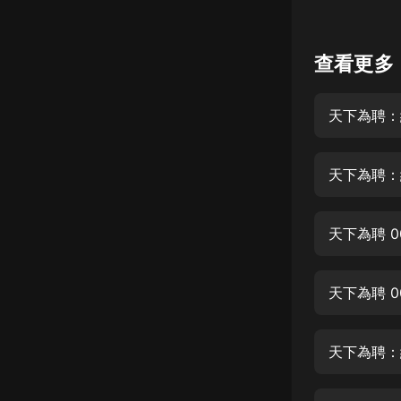
懸疑
查看更多
科幻
好書精講
天下為聘：
外語
耽美
天下為聘：
認知思維
人文
天下為聘 
音樂
天下為聘 
粵語
頭條
娛樂