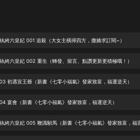
灰姑娘音樂
郭德綱於謙相聲全集
德雲社郭德綱相聲VIP
紈絝六皇妃 001 追殺（大女主橫掃四方，撒嬌求訂閱~）
安全警長啦咘啦哆·假期篇|新篇章加
更|寶寶巴士故事
寶寶巴士
紈絝六皇妃 002 重生（轉發、留言、點讚更新更積極哦！）
凡人修仙傳|楊洋主演影視原著|薑廣
濤配音多播版本
光合積木
003 初遇宣王爺（新書《七零小福氣》發家致富，福運逆天）
摸金天師【第一季】（紫襟演播）
有聲的紫襟
004 宴會（新書《七零小福氣》發家致富，福運逆天）
無敵六皇子|爆笑穿越|無敵流皇子|安
燃領銜有聲小說
安燃