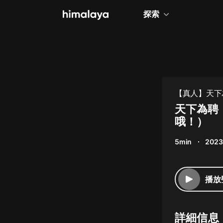
探索
全部
小說
個人成長
【真人】天下
相聲評書
天下為聘
哦！）
兒童
5min
2023
歷史
情感治愈
播放
健康養生
商業財經
詳細信息
廣播劇