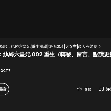
最佳女婿｜都市異能多人有聲劇｜一
種侃侃｜有聲小說
一種侃侃
米小圈上學記:一二三年級 | 暢銷出版
為聘：紈絝六皇妃|重生權謀|復仇虐渣|大女主|多人有聲劇
物
：紈絝六皇妃 002 重生（轉發、留言、點讚
米小圈
破壞者聯盟篇1-4季·猴子警長科學探
案記|寶寶巴士
 OCT 7
寶寶巴士
大奉打更人丨頭陀淵領銜多人有聲
聲音
喜歡
評
劇|暢聽全集|王鶴棣、田曦薇主演影
視劇原著|賣報小郎君
頭陀淵講故事
總有這樣的歌只想一個人聽