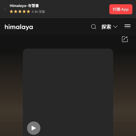
Himalaya-有聲書
打開 App
4.8k 安裝
探索