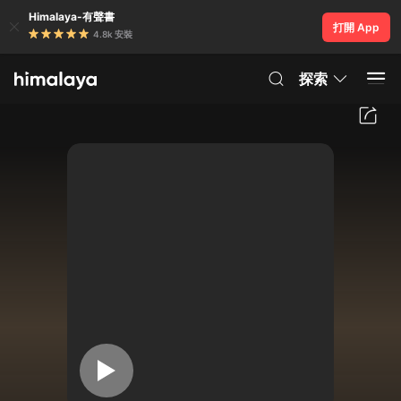
Himalaya-有聲書
打開 App
4.8k 安裝
探索