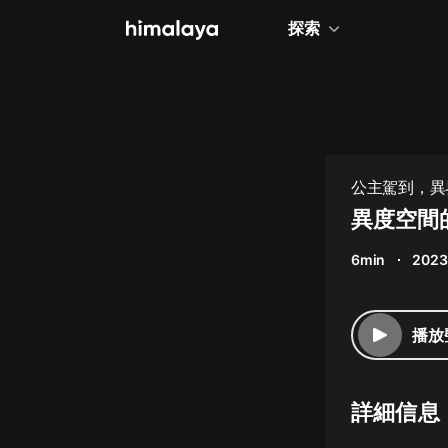
探索
全部
小說
個人成長
公主駕到，異界
相聲評書
異度空間
兒童
6min
2023
歷史
情感治愈
播放
健康養生
商業財經
詳細信息
廣播劇