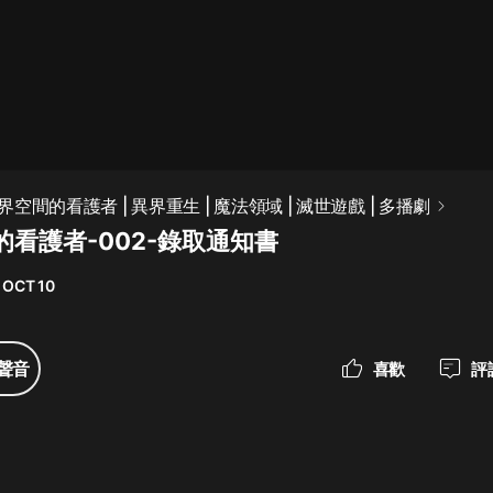
最佳女婿｜都市異能多人有聲劇｜一
種侃侃｜有聲小說
一種侃侃
米小圈上學記:一二三年級 | 暢銷出版
空間的看護者 | 異界重生 | 魔法領域 | 滅世遊戲 | 多播劇
物
的看護者-002-錄取通知書
米小圈
 OCT 10
破壞者聯盟篇1-4季·猴子警長科學探
案記|寶寶巴士
寶寶巴士
聲音
喜歡
評
大奉打更人丨頭陀淵領銜多人有聲
劇|暢聽全集|王鶴棣、田曦薇主演影
視劇原著|賣報小郎君
頭陀淵講故事
總有這樣的歌只想一個人聽