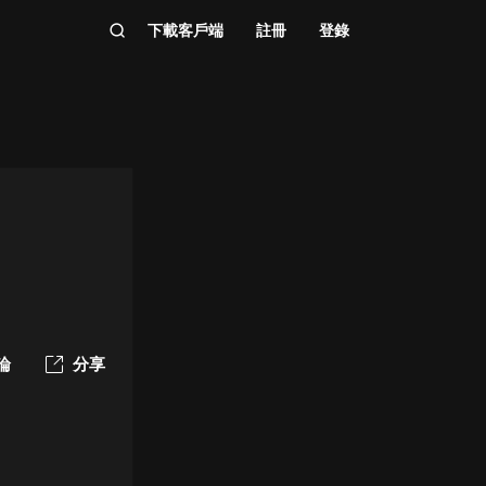
下載客戶端
註冊
登錄
論
分享