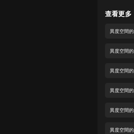
懸疑
查看更多
科幻
異度空間的
好書精講
外語
異度空間的
耽美
認知思維
異度空間的
人文
音樂
異度空間的
粵語
異度空間的
頭條
娛樂
異度空間的