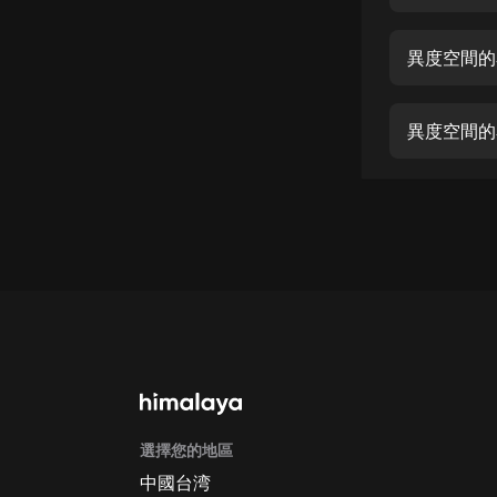
經典名著
人物傳記
異度空間的
電影
生活
異度空間的看
英語
日語
課程
少兒教育
二次元
教育培訓
IT科技
選擇您的地區
汽車
中國台湾