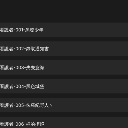
灰姑娘音樂
郭德綱於謙相聲全集
德雲社郭德綱相聲VIP
看護者-001-黑發少年
安全警長啦咘啦哆·假期篇|新篇章加
更|寶寶巴士故事
看護者-002-錄取通知書
寶寶巴士
凡人修仙傳|楊洋主演影視原著|薑廣
濤配音多播版本
看護者-003-失去意識
光合積木
看護者-004-黑色城堡
摸金天師【第一季】（紫襟演播）
有聲的紫襟
看護者-005-侏羅紀野人？
無敵六皇子|爆笑穿越|無敵流皇子|安
燃領銜有聲小說
安燃
看護者-006-桐的拒絕