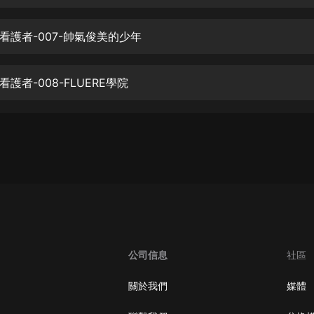
生命科學篇1-2·猴子警長科學探案記|
寶寶巴士科普
寶寶巴士
看護者-007-帥氣俊美的少年
【新民間劇場】我的老千江湖｜ 有聲
的紫襟｜ 魔幻千手
護者-008-FLUERE學院
有聲的紫襟
《夜色鋼琴曲》
夜色鋼琴曲趙海洋
太荒吞天訣丨熱血玄幻丨紫襟領銜有
聲劇
有聲的紫襟
嫡女貴嫁 | 一刀蘇蘇團隊制作 | 古言
宮鬥重生爽文 多人有聲劇
公司信息
社區
一刀蘇蘇
中國大案紀實 | 每日一驚案！真實案
關於我們
媒體
件恐怖刑偵尚文
大舌頭尚文