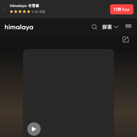
Himalaya-有聲書
打開 App
4.8k 安裝
探索