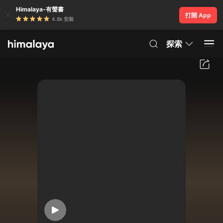
Himalaya-有聲書
打開 App
4.8k 安裝
探索