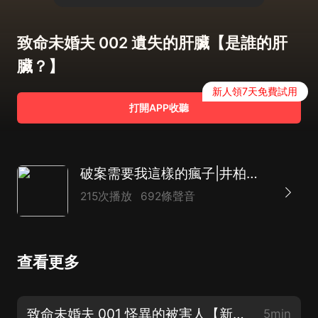
致命未婚夫 002 遺失的肝臟【是誰的肝
臟？】
新人領7天免費試用
打開APP收聽
破案需要我這樣的瘋子|井柏然新生刑偵推理|懸疑戀愛
215次播放
692條聲音
查看更多
致命未婚夫 001 怪異的被害人【新書懸疑上線】
5min