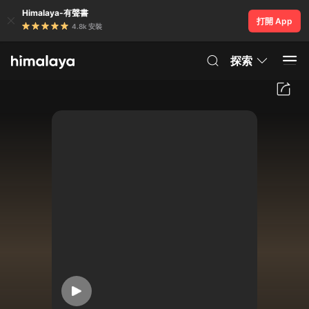
Himalaya-有聲書
打開 App
4.8k 安裝
探索