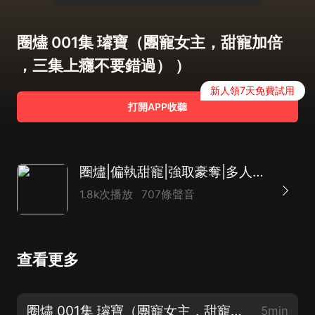
圈燼 001集 璿寶（團寵女主，甜寵加倍
，三集上癮不要錯過） ）
新人領7天免費試用
打開APP收聽
圈燼|偏執甜寵|強取豪奪|多人有聲劇
1.8k次播放
707條聲音
查看更多
圈燼 001集 璿寶（團寵女主，甜寵加倍 ，三集上癮不要錯過） ）
5min