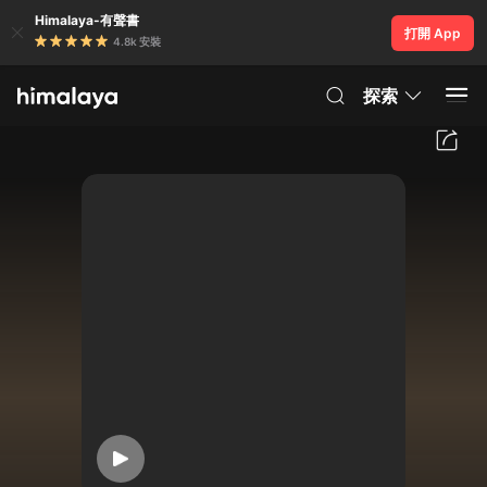
Himalaya-有聲書
打開 App
4.8k 安裝
探索