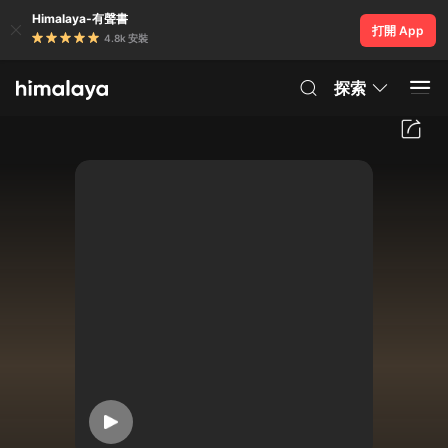
Himalaya-有聲書
打開 App
4.8k 安裝
探索