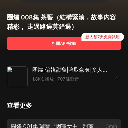
圈燼 008集 茶藝（結構緊湊，故事內容
精彩， 走過路過莫錯過）
新人領7天免費試用
打開APP收聽
圈燼|偏執甜寵|強取豪奪|多人有聲劇
1.8k次播放
707條聲音
查看更多
圈燼 001集 璿寶（團寵女主，甜寵加倍 ，三集上癮不要錯過） ）
5min