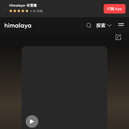
Himalaya-有聲書
打開 App
4.8k 安裝
探索