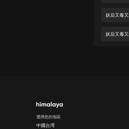
經典名著
人物傳記
妖后又毒又
電影
生活
妖后又毒又
英語
日語
課程
少兒教育
二次元
教育培訓
IT科技
選擇您的地區
汽車
中國台湾