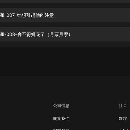
生命科學篇1-2·猴子警長科學探案記|
寶寶巴士科普
寶寶巴士
颯-007-她想引起他的注意
【新民間劇場】我的老千江湖｜ 有聲
的紫襟｜ 魔幻千手
颯-008-舍不得嬌花了（月票月票）
有聲的紫襟
《夜色鋼琴曲》
夜色鋼琴曲趙海洋
太荒吞天訣丨熱血玄幻丨紫襟領銜有
聲劇
有聲的紫襟
嫡女貴嫁 | 一刀蘇蘇團隊制作 | 古言
宮鬥重生爽文 多人有聲劇
公司信息
社區
一刀蘇蘇
中國大案紀實 | 每日一驚案！真實案
關於我們
媒體
件恐怖刑偵尚文
大舌頭尚文