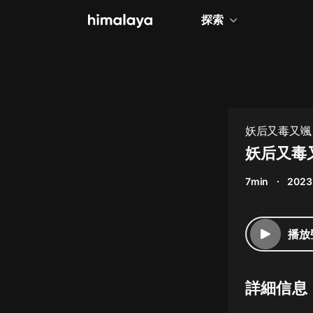
探索
全部
小說
個人成長
妖后又毒又颯
相聲評書
妖后又毒
兒童
7min
2023
歷史
情感治愈
播放
健康養生
商業財經
詳細信息
廣播劇