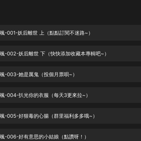
灰姑娘音樂
郭德綱於謙相聲全集
德雲社郭德綱相聲VIP
颯-001-妖后離世 上（點點訂閱不迷路~）
安全警長啦咘啦哆·假期篇|新篇章加
更|寶寶巴士故事
颯-002-妖后離世 下（快快添加收藏本專輯吧~）
寶寶巴士
凡人修仙傳|楊洋主演影視原著|薑廣
濤配音多播版本
颯-003-她是厲鬼（投個月票唄~）
光合積木
颯-004-扒光你的衣服（每天3更來拉~）
摸金天師【第一季】（紫襟演播）
有聲的紫襟
颯-005-好狠毒的心腸（群里福利多多哦~）
無敵六皇子|爆笑穿越|無敵流皇子|安
燃領銜有聲小說
安燃
颯-006-好有意思的小姑娘（點讚呀！）