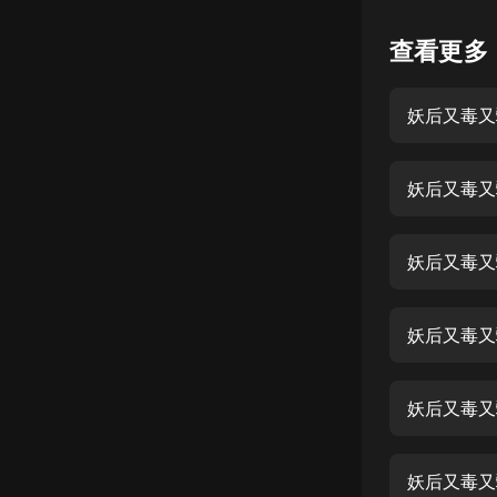
懸疑
查看更多
科幻
妖后又毒又
好書精講
外語
妖后又毒又
耽美
認知思維
妖后又毒又
人文
音樂
妖后又毒又
粵語
妖后又毒又
頭條
娛樂
妖后又毒又