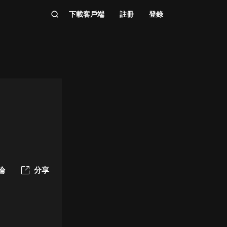
下載客戶端
註冊
登錄
論
分享