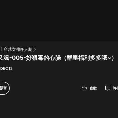
最佳女婿｜都市異能多人有聲劇｜一
種侃侃｜有聲小說
一種侃侃
米小圈上學記:一二三年級 | 暢銷出版
丨穿越女強多人劇
物
又颯-005-好狠毒的心腸（群里福利多多哦~）
米小圈
 DEC 12
破壞者聯盟篇1-4季·猴子警長科學探
案記|寶寶巴士
寶寶巴士
聲音
喜歡
評
大奉打更人丨頭陀淵領銜多人有聲
劇|暢聽全集|王鶴棣、田曦薇主演影
視劇原著|賣報小郎君
頭陀淵講故事
總有這樣的歌只想一個人聽