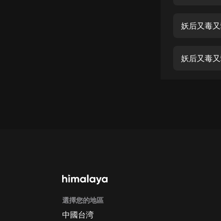
經典名著
人物傳記
妖后又毒又
電影
生活
妖后又毒又
英語
日語
課程
少兒教育
二次元
教育培訓
IT科技
選擇您的地區
汽車
中國台湾