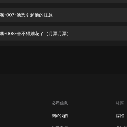
生命科學篇1-2·猴子警長科學探案記|
寶寶巴士科普
寶寶巴士
颯-007-她想引起他的注意
【新民間劇場】我的老千江湖｜ 有聲
的紫襟｜ 魔幻千手
颯-008-舍不得嬌花了（月票月票）
有聲的紫襟
《夜色鋼琴曲》
夜色鋼琴曲趙海洋
太荒吞天訣丨熱血玄幻丨紫襟領銜有
聲劇
有聲的紫襟
嫡女貴嫁 | 一刀蘇蘇團隊制作 | 古言
宮鬥重生爽文 多人有聲劇
公司信息
社區
一刀蘇蘇
中國大案紀實 | 每日一驚案！真實案
關於我們
媒體
件恐怖刑偵尚文
大舌頭尚文