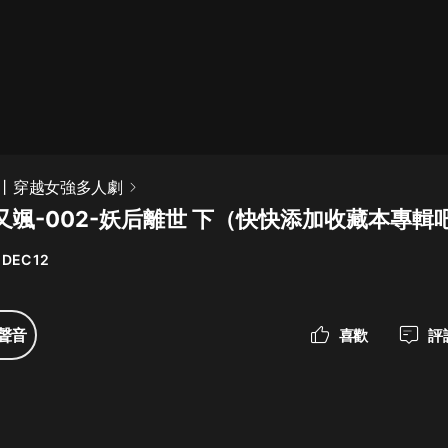
最佳女婿｜都市異能多人有聲劇｜一
種侃侃｜有聲小說
一種侃侃
米小圈上學記:一二三年級 | 暢銷出版
丨穿越女強多人劇
物
又颯-002-妖后離世 下（快快添加收藏本專輯
米小圈
 DEC 12
破壞者聯盟篇1-4季·猴子警長科學探
案記|寶寶巴士
寶寶巴士
聲音
喜歡
評
大奉打更人丨頭陀淵領銜多人有聲
劇|暢聽全集|王鶴棣、田曦薇主演影
視劇原著|賣報小郎君
頭陀淵講故事
總有這樣的歌只想一個人聽