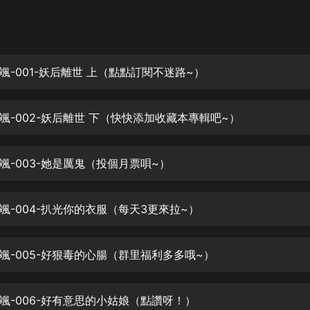
灰姑娘音樂
郭德綱於謙相聲全集
德雲社郭德綱相聲VIP
颯-001-妖后離世 上（點點訂閱不迷路~）
安全警長啦咘啦哆·假期篇|新篇章加
更|寶寶巴士故事
颯-002-妖后離世 下（快快添加收藏本專輯吧~）
寶寶巴士
凡人修仙傳|楊洋主演影視原著|薑廣
濤配音多播版本
颯-003-她是厲鬼（投個月票唄~）
光合積木
颯-004-扒光你的衣服（每天3更來拉~）
摸金天師【第一季】（紫襟演播）
有聲的紫襟
颯-005-好狠毒的心腸（群里福利多多哦~）
無敵六皇子|爆笑穿越|無敵流皇子|安
燃領銜有聲小說
安燃
颯-006-好有意思的小姑娘（點讚呀！）