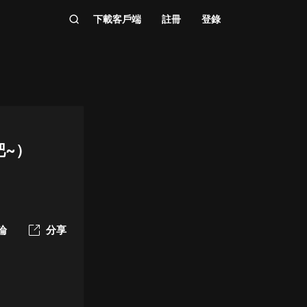
下載客戶端
註冊
登錄
吧~）
論
分享