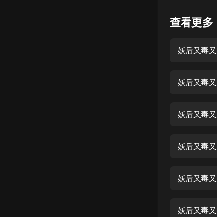
懸疑
查看更多
科幻
妖后又毒又
好書精講
外語
妖后又毒又
耽美
認知思維
妖后又毒又
人文
音樂
妖后又毒又
粵語
妖后又毒又
頭條
娛樂
妖后又毒又