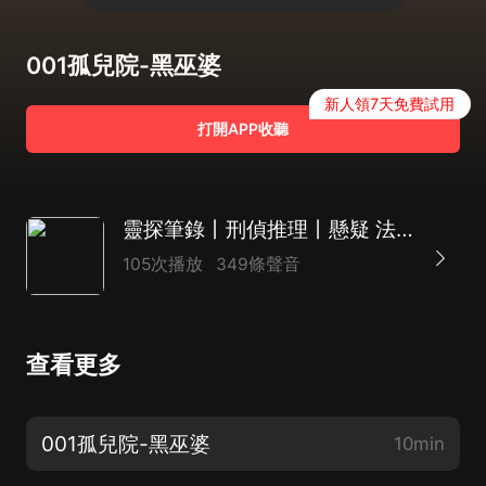
001孤兒院-黑巫婆
新人領7天免費試用
打開APP收聽
靈探筆錄丨刑偵推理丨懸疑 法醫探案 迷案 多播
105次播放
349條聲音
查看更多
001孤兒院-黑巫婆
10min