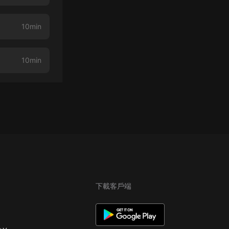
10min
10min
下載客戶端