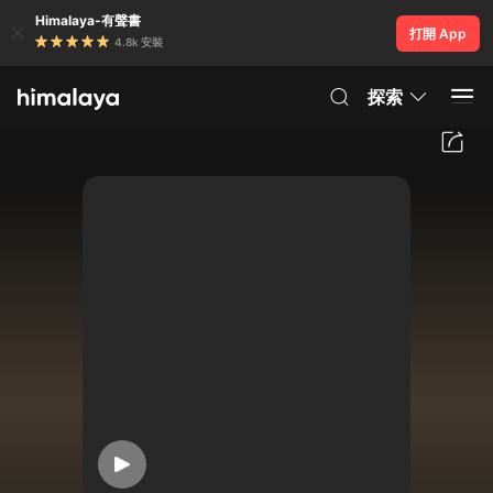
Himalaya-有聲書
打開 App
4.8k 安裝
探索