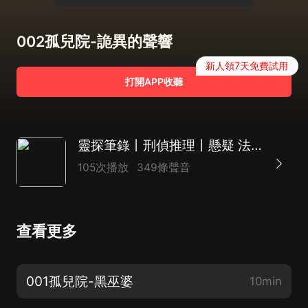
002孤兒院-詭異的聲響
新人領7天免費試用
打開APP收聽
靈探筆錄丨刑偵推理丨懸疑 法醫探案 迷案 多播
105次播放
349條聲音
查看更多
001孤兒院-黑巫婆
10min