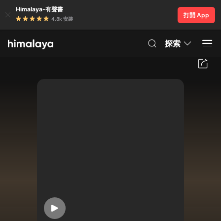
Himalaya-有聲書
打開 App
4.8k 安裝
探索