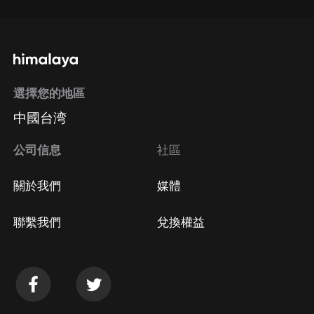
選擇您的地區
中國台湾
公司信息
社區
關於我們
媒體
聯繫我們
兌換權益