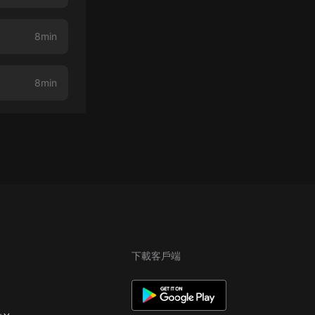
8min
8min
下載客戶端