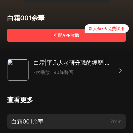
白霜001余華
新人領7天免費試用
打開APP收聽
白霜|平凡人考研升職的經歷|曲折離奇耐人尋味|多播
-次播放
90條聲音
查看更多
白霜001余華
7min