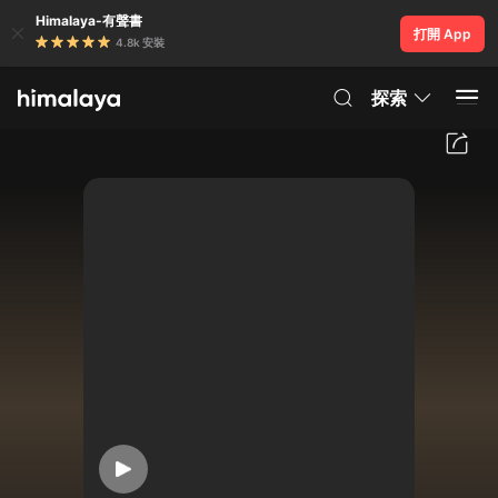
Himalaya-有聲書
打開 App
4.8k 安裝
探索