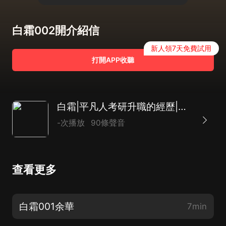
白霜002開介紹信
新人領7天免費試用
打開APP收聽
白霜|平凡人考研升職的經歷|曲折離奇耐人尋味|多播
-次播放
90條聲音
查看更多
白霜001余華
7min