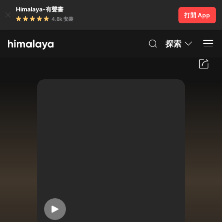
Himalaya-有聲書
打開 App
4.8k 安裝
探索