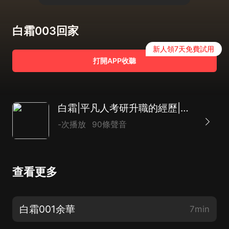
白霜003回家
新人領7天免費試用
打開APP收聽
白霜|平凡人考研升職的經歷|曲折離奇耐人尋味|多播
-次播放
90條聲音
查看更多
白霜001余華
7min