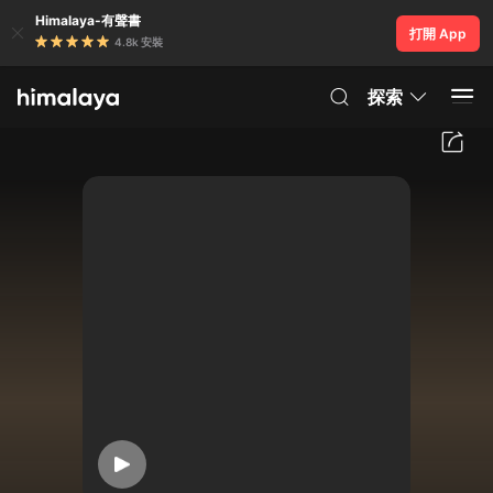
Himalaya-有聲書
打開 App
4.8k 安裝
探索