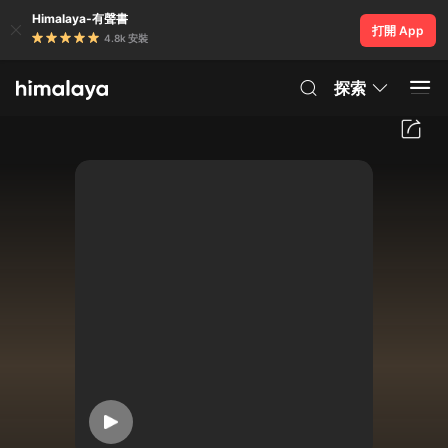
Himalaya-有聲書
打開 App
4.8k 安裝
探索