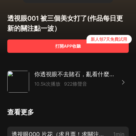
透視眼001 被三個美女打了(作品每日更
新的關注點一波）
新人領7天免費試用
打開APP收聽
你透視眼不去賭石，亂看什麼呢！|鑒寶爽文
10.5k次播放
922條聲音
查看更多
透視眼000 片花（求月票！求關注！求訂閱！）
1min