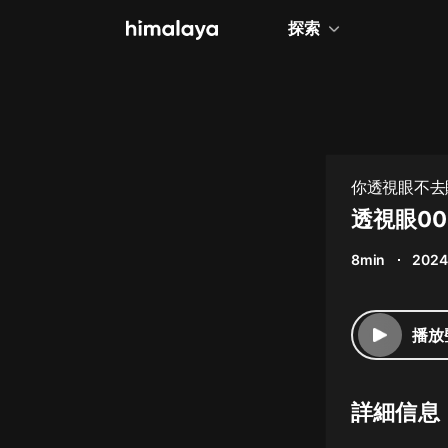
探索
全部
小說
個人成長
你透視眼不去
相聲評書
透視眼0
兒童
8min
2024
歷史
情感治愈
播放
健康養生
商業財經
詳細信息
廣播劇