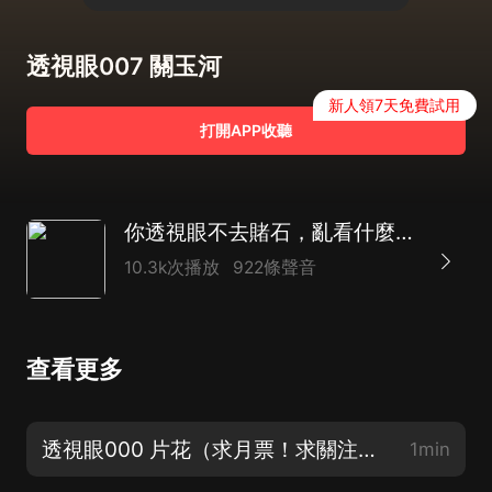
透視眼007 關玉河
新人領7天免費試用
打開APP收聽
你透視眼不去賭石，亂看什麼呢！|鑒寶爽文
10.3k次播放
922條聲音
查看更多
透視眼000 片花（求月票！求關注！求訂閱！）
1min