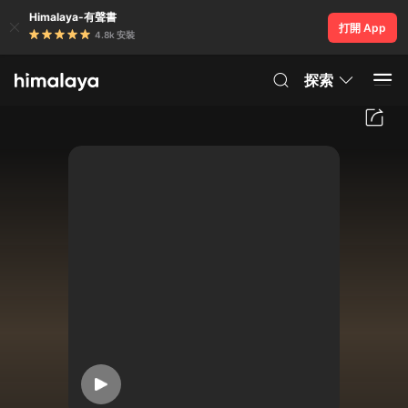
Himalaya-有聲書
打開 App
4.8k 安裝
探索