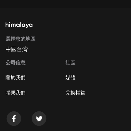
選擇您的地區
中國台湾
公司信息
社區
關於我們
媒體
聯繫我們
兌換權益