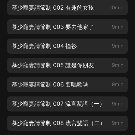
慕少寵妻請節制 002 有趣的女孩
10min
慕少寵妻請節制 003 要去他家了
9min
慕少寵妻請節制 004 撞衫
9min
慕少寵妻請節制 005 誰是你朋友
9min
慕少寵妻請節制 006 要唱歌嗎
9min
慕少寵妻請節制 007 流言蜚語（一）
9min
慕少寵妻請節制 008 流言蜚語（二）
9min