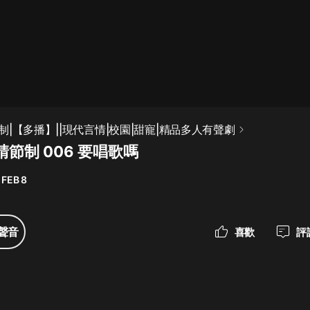
最佳女婿｜都市異能多人有聲劇｜一
種侃侃｜有聲小說
一種侃侃
米小圈上學記:一二三年級 | 暢銷出版
|【多播】||現代言情|校園|甜寵|精品多人有聲劇
物
節制 006 要唱歌嗎
米小圈
 FEB 8
破壞者聯盟篇1-4季·猴子警長科學探
案記|寶寶巴士
寶寶巴士
聲音
喜歡
評
大奉打更人丨頭陀淵領銜多人有聲
劇|暢聽全集|王鶴棣、田曦薇主演影
視劇原著|賣報小郎君
頭陀淵講故事
總有這樣的歌只想一個人聽