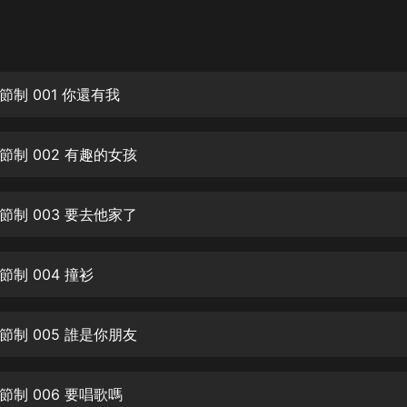
灰姑娘音樂
郭德綱於謙相聲全集
德雲社郭德綱相聲VIP
制 001 你還有我
安全警長啦咘啦哆·假期篇|新篇章加
更|寶寶巴士故事
節制 002 有趣的女孩
寶寶巴士
凡人修仙傳|楊洋主演影視原著|薑廣
濤配音多播版本
節制 003 要去他家了
光合積木
制 004 撞衫
摸金天師【第一季】（紫襟演播）
有聲的紫襟
節制 005 誰是你朋友
無敵六皇子|爆笑穿越|無敵流皇子|安
燃領銜有聲小說
安燃
制 006 要唱歌嗎