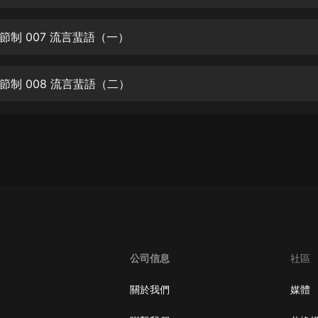
生命科學篇1-2·猴子警長科學探案記|
寶寶巴士科普
寶寶巴士
節制 007 流言蜚語（一）
【新民間劇場】我的老千江湖｜ 有聲
的紫襟｜ 魔幻千手
節制 008 流言蜚語（二）
有聲的紫襟
《夜色鋼琴曲》
夜色鋼琴曲趙海洋
太荒吞天訣丨熱血玄幻丨紫襟領銜有
聲劇
有聲的紫襟
嫡女貴嫁 | 一刀蘇蘇團隊制作 | 古言
宮鬥重生爽文 多人有聲劇
公司信息
社區
一刀蘇蘇
中國大案紀實 | 每日一驚案！真實案
關於我們
媒體
件恐怖刑偵尚文
大舌頭尚文