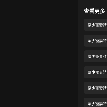
懸疑
查看更多
科幻
慕少寵妻請節
好書精講
外語
慕少寵妻請
耽美
認知思維
慕少寵妻請
人文
音樂
慕少寵妻請節
粵語
慕少寵妻請
頭條
娛樂
慕少寵妻請節