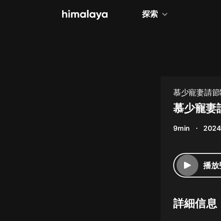
探索
全部
小說
個人成長
慕少寵妻請節制
相聲評書
慕少寵妻請
兒童
9min
2024
歷史
情感治愈
播放
健康養生
商業財經
詳細信息
廣播劇