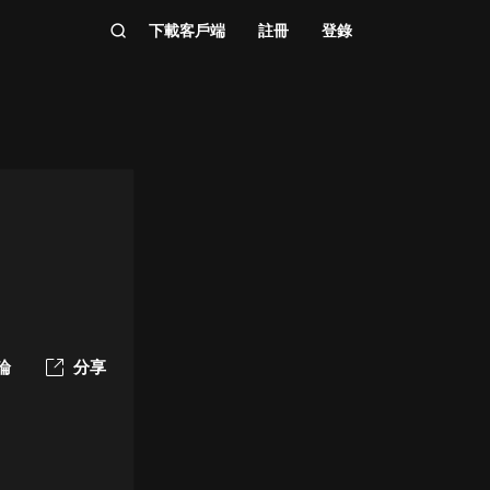
下載客戶端
註冊
登錄
論
分享