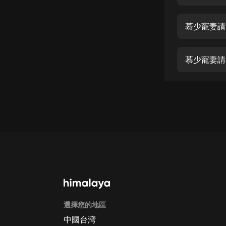
經典名著
人物傳記
慕少寵妻請
電影
生活
慕少寵妻請
英語
日語
課程
少兒教育
二次元
教育培訓
IT科技
選擇您的地區
汽車
中國台湾