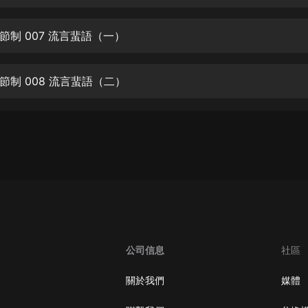
生命科學篇1-2·猴子警長科學探案記|
寶寶巴士科普
寶寶巴士
節制 007 流言蜚語（一）
【新民間劇場】我的老千江湖｜ 有聲
的紫襟｜ 魔幻千手
節制 008 流言蜚語（二）
有聲的紫襟
《夜色鋼琴曲》
夜色鋼琴曲趙海洋
太荒吞天訣丨熱血玄幻丨紫襟領銜有
聲劇
有聲的紫襟
嫡女貴嫁 | 一刀蘇蘇團隊制作 | 古言
宮鬥重生爽文 多人有聲劇
公司信息
社區
一刀蘇蘇
中國大案紀實 | 每日一驚案！真實案
關於我們
媒體
件恐怖刑偵尚文
大舌頭尚文