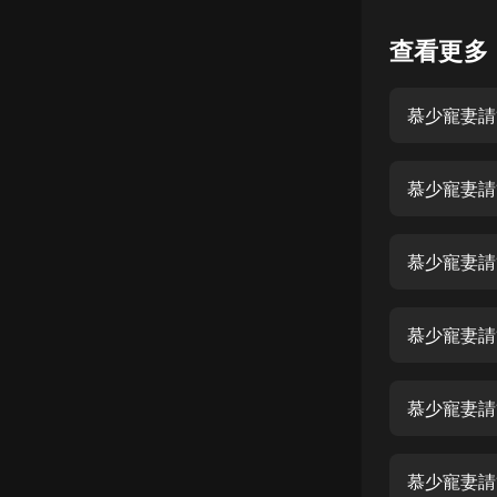
懸疑
查看更多
科幻
慕少寵妻請節
好書精講
外語
慕少寵妻請
耽美
認知思維
慕少寵妻請
人文
音樂
慕少寵妻請節
粵語
慕少寵妻請
頭條
娛樂
慕少寵妻請節