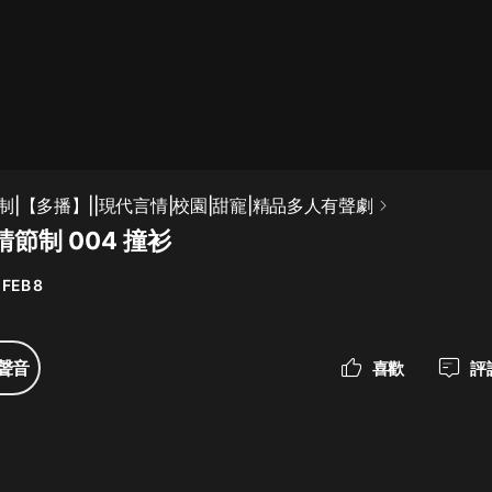
最佳女婿｜都市異能多人有聲劇｜一
種侃侃｜有聲小說
一種侃侃
米小圈上學記:一二三年級 | 暢銷出版
|【多播】||現代言情|校園|甜寵|精品多人有聲劇
物
節制 004 撞衫
米小圈
 FEB 8
破壞者聯盟篇1-4季·猴子警長科學探
案記|寶寶巴士
寶寶巴士
聲音
喜歡
評
大奉打更人丨頭陀淵領銜多人有聲
劇|暢聽全集|王鶴棣、田曦薇主演影
視劇原著|賣報小郎君
頭陀淵講故事
總有這樣的歌只想一個人聽