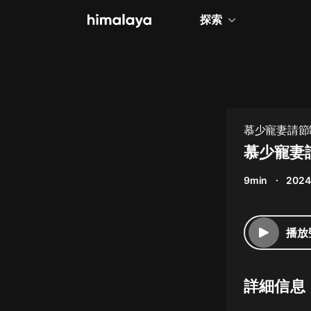
探索
全部
小說
個人成長
慕少寵妻請節制
相聲評書
慕少寵妻請
兒童
9min
2024
歷史
情感治愈
播放
健康養生
商業財經
詳細信息
廣播劇