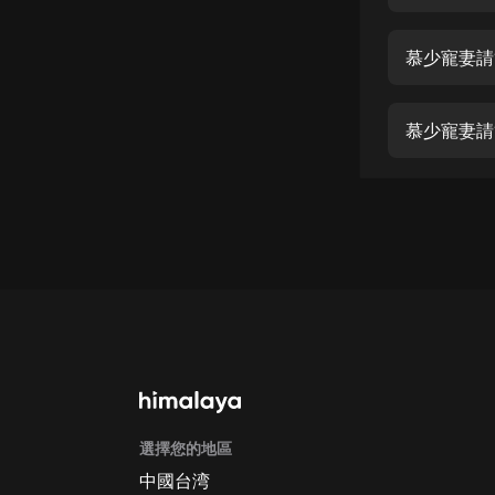
經典名著
人物傳記
慕少寵妻請
電影
生活
慕少寵妻請
英語
日語
課程
少兒教育
二次元
教育培訓
IT科技
選擇您的地區
汽車
中國台湾