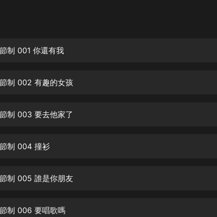
灰姑娘音樂
郭德綱於謙相聲全集
德雲社郭德綱相聲VIP
制 001 你還有我
安全警長啦咘啦哆·假期篇|新篇章加
更|寶寶巴士故事
節制 002 有趣的女孩
寶寶巴士
凡人修仙傳|楊洋主演影視原著|薑廣
濤配音多播版本
節制 003 要去他家了
光合積木
制 004 撞衫
摸金天師【第一季】（紫襟演播）
有聲的紫襟
節制 005 誰是你朋友
無敵六皇子|爆笑穿越|無敵流皇子|安
燃領銜有聲小說
安燃
制 006 要唱歌嗎