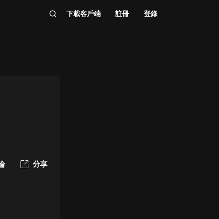
下載客戶端
註冊
登錄
論
分享