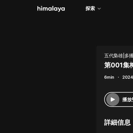
探索
全部
小說
個人成長
五代梟雄|多
相聲評書
第001
兒童
6min
2024
歷史
情感治愈
播放
健康養生
商業財經
詳細信息
廣播劇