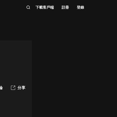
下載客戶端
註冊
登錄
論
分享