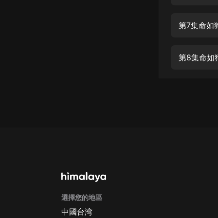
經典名著
人物傳記
第7集命如
電影
生活
第8集命如
英語
日語
課程
少兒教育
二次元
教育培訓
IT科技
選擇您的地區
汽車
中國台湾