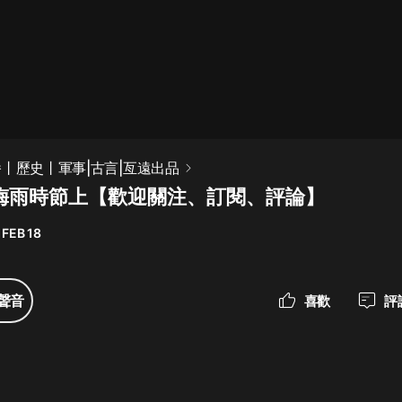
最佳女婿｜都市異能多人有聲劇｜一
種侃侃｜有聲小說
一種侃侃
米小圈上學記:一二三年級 | 暢銷出版
播丨歷史丨軍事|古言|亙遠出品
物
集梅雨時節上【歡迎關注、訂閱、評論】
米小圈
 FEB 18
破壞者聯盟篇1-4季·猴子警長科學探
案記|寶寶巴士
寶寶巴士
聲音
喜歡
評
大奉打更人丨頭陀淵領銜多人有聲
劇|暢聽全集|王鶴棣、田曦薇主演影
視劇原著|賣報小郎君
頭陀淵講故事
總有這樣的歌只想一個人聽