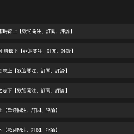
灰姑娘音樂
郭德綱於謙相聲全集
德雲社郭德綱相聲VIP
梅雨時節上【歡迎關注、訂閱、評論】
安全警長啦咘啦哆·假期篇|新篇章加
更|寶寶巴士故事
梅雨時節下【歡迎關注、訂閱、評論】
寶寶巴士
凡人修仙傳|楊洋主演影視原著|薑廣
濤配音多播版本
之志上【歡迎關注、訂閱、評論】
光合積木
之志下【歡迎關注、訂閱、評論】
摸金天師【第一季】（紫襟演播）
有聲的紫襟
上【歡迎關注、訂閱、評論】
無敵六皇子|爆笑穿越|無敵流皇子|安
燃領銜有聲小說
安燃
下【歡迎關注、訂閱、評論】