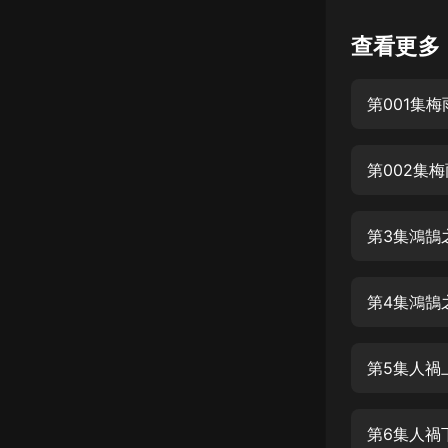
懸疑
查看更多
科幻
第001集
好書精講
外語
第002集
耽美
認知思維
第3集鴻鵠
人文
音樂
第4集鴻鵠
粵語
第5集人禍
頭條
娛樂
第6集人禍