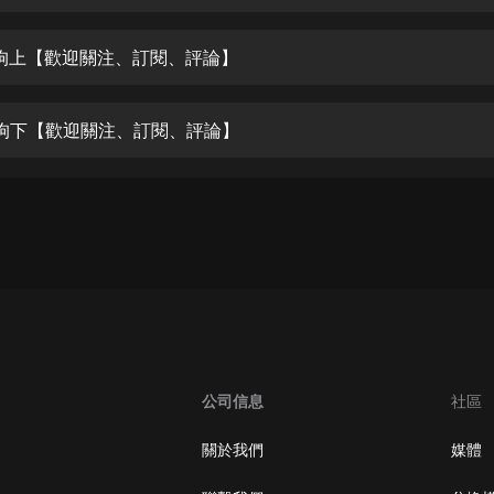
生命科學篇1-2·猴子警長科學探案記|
寶寶巴士科普
寶寶巴士
狗上【歡迎關注、訂閱、評論】
【新民間劇場】我的老千江湖｜ 有聲
的紫襟｜ 魔幻千手
狗下【歡迎關注、訂閱、評論】
有聲的紫襟
《夜色鋼琴曲》
夜色鋼琴曲趙海洋
太荒吞天訣丨熱血玄幻丨紫襟領銜有
聲劇
有聲的紫襟
嫡女貴嫁 | 一刀蘇蘇團隊制作 | 古言
宮鬥重生爽文 多人有聲劇
公司信息
社區
一刀蘇蘇
中國大案紀實 | 每日一驚案！真實案
關於我們
媒體
件恐怖刑偵尚文
大舌頭尚文