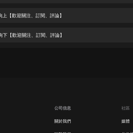
生命科學篇1-2·猴子警長科學探案記|
寶寶巴士科普
寶寶巴士
狗上【歡迎關注、訂閱、評論】
【新民間劇場】我的老千江湖｜ 有聲
的紫襟｜ 魔幻千手
狗下【歡迎關注、訂閱、評論】
有聲的紫襟
《夜色鋼琴曲》
夜色鋼琴曲趙海洋
太荒吞天訣丨熱血玄幻丨紫襟領銜有
聲劇
有聲的紫襟
嫡女貴嫁 | 一刀蘇蘇團隊制作 | 古言
宮鬥重生爽文 多人有聲劇
公司信息
社區
一刀蘇蘇
中國大案紀實 | 每日一驚案！真實案
關於我們
媒體
件恐怖刑偵尚文
大舌頭尚文