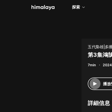
探索
全部
小說
個人成長
五代梟雄|多
相聲評書
第3集鴻
兒童
7min
2024
歷史
情感治愈
播放
健康養生
商業財經
詳細信息
廣播劇