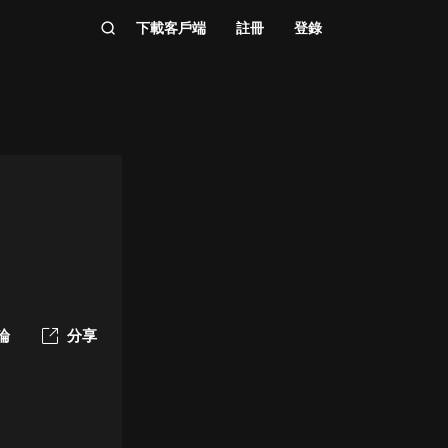
下載客戶端
註冊
登錄
論
分享