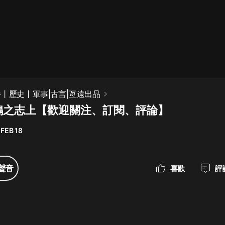
最佳女婿｜都市異能多人有聲劇｜一
種侃侃｜有聲小說
一種侃侃
米小圈上學記:一二三年級 | 暢銷出版
播丨歷史丨軍事|古言|亙遠出品
物
鵠之志上【歡迎關注、訂閱、評論】
米小圈
 FEB 18
破壞者聯盟篇1-4季·猴子警長科學探
案記|寶寶巴士
寶寶巴士
聲音
喜歡
評
大奉打更人丨頭陀淵領銜多人有聲
劇|暢聽全集|王鶴棣、田曦薇主演影
視劇原著|賣報小郎君
頭陀淵講故事
總有這樣的歌只想一個人聽