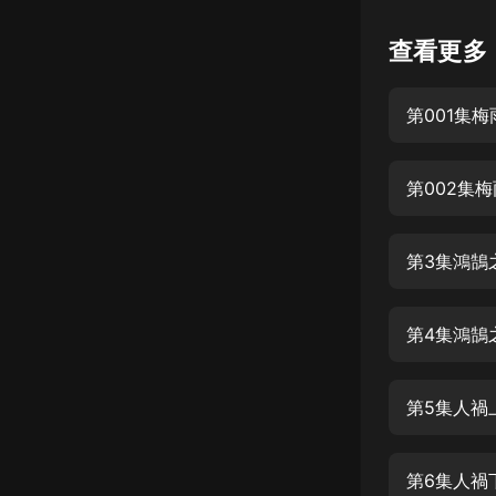
懸疑
查看更多
科幻
第001集
好書精講
外語
第002集
耽美
認知思維
第3集鴻鵠
人文
音樂
第4集鴻鵠
粵語
第5集人禍
頭條
娛樂
第6集人禍