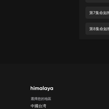
經典名著
人物傳記
第7集命如
電影
生活
第8集命如
英語
日語
課程
少兒教育
二次元
教育培訓
IT科技
選擇您的地區
汽車
中國台湾