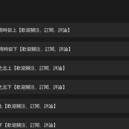
灰姑娘音樂
郭德綱於謙相聲全集
德雲社郭德綱相聲VIP
梅雨時節上【歡迎關注、訂閱、評論】
安全警長啦咘啦哆·假期篇|新篇章加
更|寶寶巴士故事
梅雨時節下【歡迎關注、訂閱、評論】
寶寶巴士
凡人修仙傳|楊洋主演影視原著|薑廣
濤配音多播版本
之志上【歡迎關注、訂閱、評論】
光合積木
之志下【歡迎關注、訂閱、評論】
摸金天師【第一季】（紫襟演播）
有聲的紫襟
上【歡迎關注、訂閱、評論】
無敵六皇子|爆笑穿越|無敵流皇子|安
燃領銜有聲小說
安燃
下【歡迎關注、訂閱、評論】