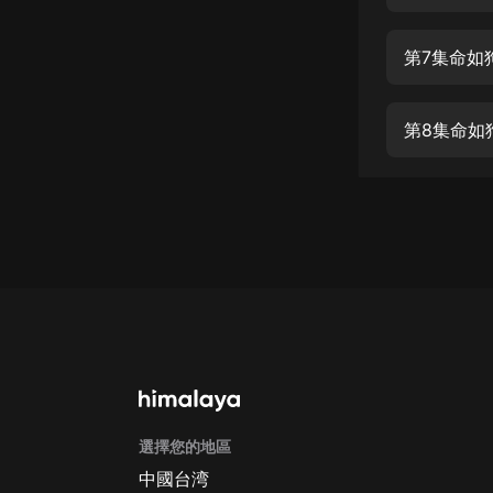
經典名著
人物傳記
第7集命如
電影
生活
第8集命如
英語
日語
課程
少兒教育
二次元
教育培訓
IT科技
選擇您的地區
汽車
中國台湾