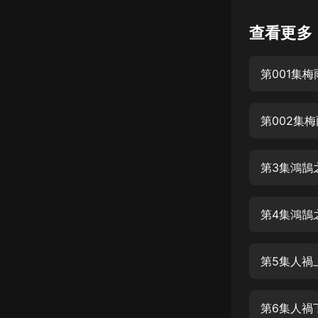
懸疑
查看更多
科幻
第001集
好書精講
外語
第002集
耽美
認知思維
第3集鴻鵠
人文
音樂
第4集鴻鵠
粵語
第5集人禍
頭條
娛樂
第6集人禍