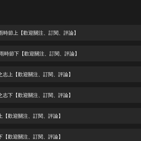
灰姑娘音樂
郭德綱於謙相聲全集
德雲社郭德綱相聲VIP
梅雨時節上【歡迎關注、訂閱、評論】
安全警長啦咘啦哆·假期篇|新篇章加
更|寶寶巴士故事
梅雨時節下【歡迎關注、訂閱、評論】
寶寶巴士
凡人修仙傳|楊洋主演影視原著|薑廣
濤配音多播版本
之志上【歡迎關注、訂閱、評論】
光合積木
之志下【歡迎關注、訂閱、評論】
摸金天師【第一季】（紫襟演播）
有聲的紫襟
上【歡迎關注、訂閱、評論】
無敵六皇子|爆笑穿越|無敵流皇子|安
燃領銜有聲小說
安燃
下【歡迎關注、訂閱、評論】