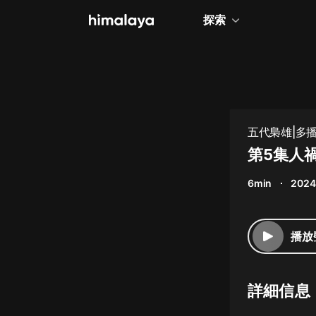
探索
全部
小說
個人成長
五代梟雄|多
相聲評書
第5集人
兒童
6min
2024
歷史
情感治愈
播放
健康養生
商業財經
詳細信息
廣播劇