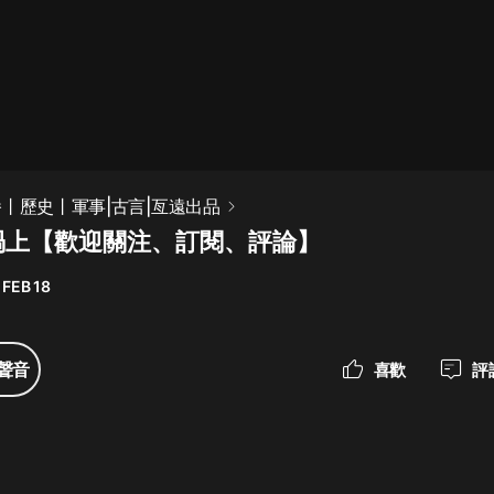
最佳女婿｜都市異能多人有聲劇｜一
種侃侃｜有聲小說
一種侃侃
米小圈上學記:一二三年級 | 暢銷出版
播丨歷史丨軍事|古言|亙遠出品
物
禍上【歡迎關注、訂閱、評論】
米小圈
 FEB 18
破壞者聯盟篇1-4季·猴子警長科學探
案記|寶寶巴士
寶寶巴士
聲音
喜歡
評
大奉打更人丨頭陀淵領銜多人有聲
劇|暢聽全集|王鶴棣、田曦薇主演影
視劇原著|賣報小郎君
頭陀淵講故事
總有這樣的歌只想一個人聽