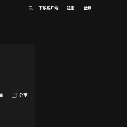
下載客戶端
註冊
登錄
論
分享