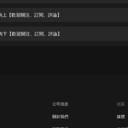
生命科學篇1-2·猴子警長科學探案記|
寶寶巴士科普
寶寶巴士
狗上【歡迎關注、訂閱、評論】
【新民間劇場】我的老千江湖｜ 有聲
的紫襟｜ 魔幻千手
狗下【歡迎關注、訂閱、評論】
有聲的紫襟
《夜色鋼琴曲》
夜色鋼琴曲趙海洋
太荒吞天訣丨熱血玄幻丨紫襟領銜有
聲劇
有聲的紫襟
嫡女貴嫁 | 一刀蘇蘇團隊制作 | 古言
宮鬥重生爽文 多人有聲劇
公司信息
社區
一刀蘇蘇
中國大案紀實 | 每日一驚案！真實案
關於我們
媒體
件恐怖刑偵尚文
大舌頭尚文